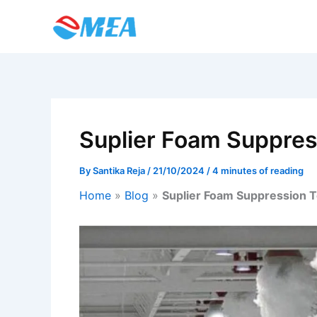
Skip
to
content
Suplier Foam Suppress
By
Santika Reja
/
21/10/2024
/
4 minutes of reading
Home
»
Blog
»
Suplier Foam Suppression Te