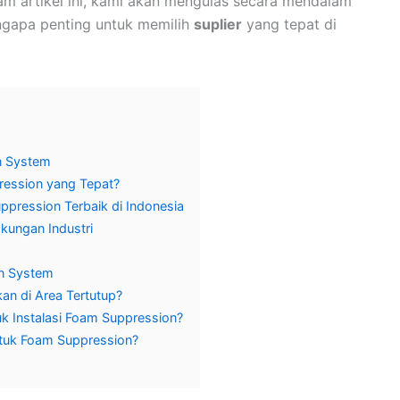
am artikel ini, kami akan mengulas secara mendalam
gapa penting untuk memilih
suplier
yang tepat di
n System
ression yang Tepat?
uppression Terbaik di Indonesia
kungan Industri
n System
n di Area Tertutup?
k Instalasi Foam Suppression?
ntuk Foam Suppression?