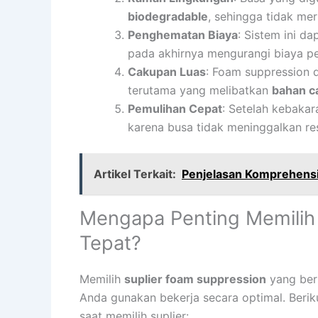
biodegradable
, sehingga tidak me
Penghematan Biaya
: Sistem ini d
pada akhirnya mengurangi biaya p
Cakupan Luas
: Foam suppression d
terutama yang melibatkan
bahan c
Pemulihan Cepat
: Setelah kebaka
karena busa tidak meninggalkan res
Artikel Terkait:
Penjelasan Komprehens
Mengapa Penting Memilih
Tepat?
Memilih
suplier foam suppression
yang ber
Anda gunakan bekerja secara optimal. Berik
saat memilih suplier: