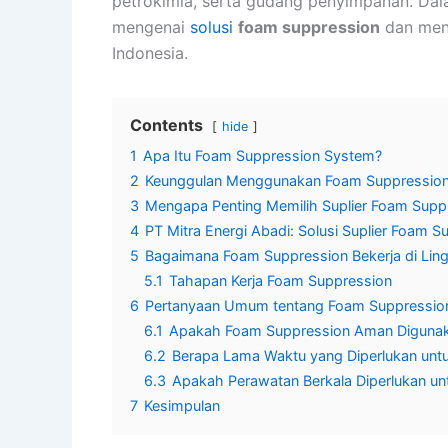
petrokimia, serta gudang penyimpanan. Dal
mengenai
solusi
foam suppression
dan men
Indonesia.
Contents
hide
1
Apa Itu Foam Suppression System?
2
Keunggulan Menggunakan Foam Suppressio
3
Mengapa Penting Memilih Suplier Foam Supp
4
PT Mitra Energi Abadi: Solusi Suplier Foam S
5
Bagaimana Foam Suppression Bekerja di Ling
5.1
Tahapan Kerja Foam Suppression
6
Pertanyaan Umum tentang Foam Suppressio
6.1
Apakah Foam Suppression Aman Digunaka
6.2
Berapa Lama Waktu yang Diperlukan untu
6.3
Apakah Perawatan Berkala Diperlukan u
7
Kesimpulan