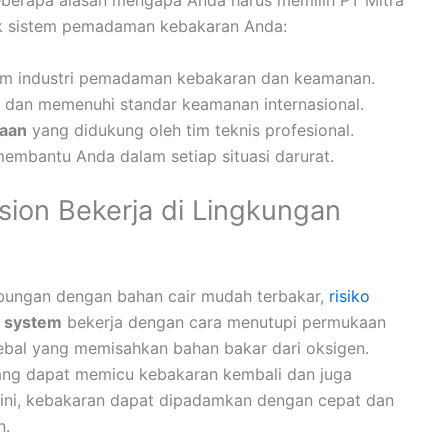
beberapa alasan mengapa Anda harus memilih PT Mitra
tuk sistem pemadaman kebakaran Anda:
m industri pemadaman kebakaran dan keamanan.
i dan memenuhi standar keamanan internasional.
raan
yang didukung oleh tim teknis profesional.
embantu Anda dalam setiap situasi darurat.
ion Bekerja di Lingkungan
hubungan dengan bahan cair mudah terbakar,
risiko
 system
bekerja dengan cara menutupi permukaan
ebal yang memisahkan bahan bakar dari oksigen.
ang dapat memicu kebakaran kembali dan juga
 ini, kebakaran dapat dipadamkan dengan cepat dan
n.