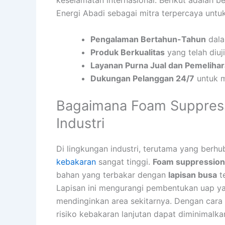
keselamatan internasional. Berikut adalah 
Energi Abadi sebagai mitra terpercaya un
Pengalaman Bertahun-Tahun
dala
Produk Berkualitas
yang telah diuj
Layanan Purna Jual dan Pemeliha
Dukungan Pelanggan 24/7
untuk m
Bagaimana Foam Suppress
Industri
Di lingkungan industri, terutama yang ber
kebakaran
sangat tinggi.
Foam suppression
bahan yang terbakar dengan
lapisan busa
t
Lapisan ini mengurangi pembentukan uap y
mendinginkan area sekitarnya. Dengan cara
risiko kebakaran lanjutan dapat diminimalka