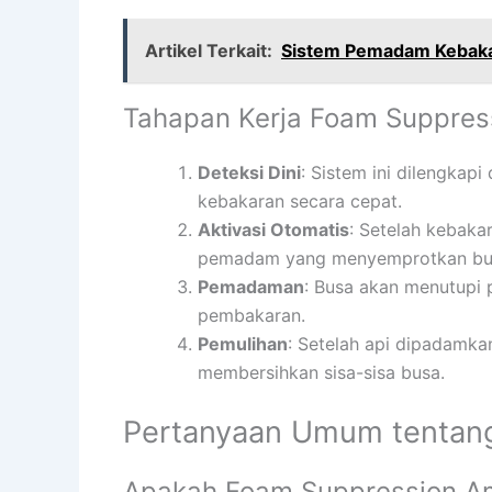
Artikel Terkait:
Sistem Pemadam Kebaka
Tahapan Kerja Foam Suppres
Deteksi Dini
: Sistem ini dilengka
kebakaran secara cepat.
Aktivasi Otomatis
: Setelah kebaka
pemadam yang menyemprotkan busa
Pemadaman
: Busa akan menutupi 
pembakaran.
Pemulihan
: Setelah api dipadamka
membersihkan sisa-sisa busa.
Pertanyaan Umum tentan
Apakah Foam Suppression Am