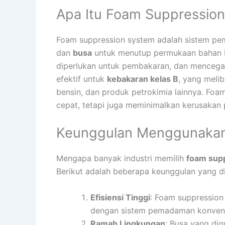
Apa Itu Foam Suppressio
Foam suppression system adalah sistem 
dan
busa
untuk menutup permukaan bahan b
diperlukan untuk pembakaran, dan mencegah 
efektif untuk
kebakaran kelas B
, yang meli
bensin, dan produk petrokimia lainnya. Fo
cepat, tetapi juga meminimalkan kerusakan 
Keunggulan Menggunakan
Mengapa banyak industri memilih
foam sup
Berikut adalah beberapa keunggulan yang di
Efisiensi Tinggi
: Foam suppressio
dengan sistem pemadaman konvensi
Ramah Lingkungan
: Busa yang dig