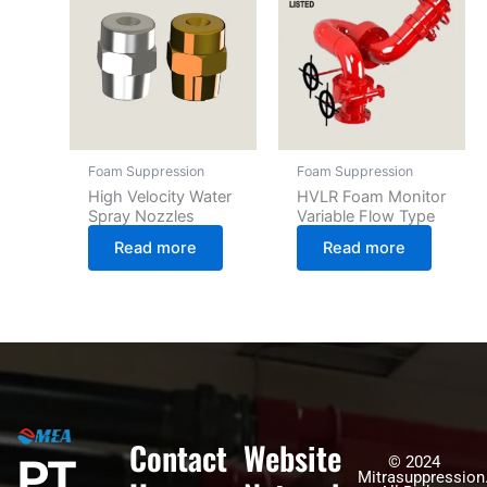
Foam Suppression
Foam Suppression
High Velocity Water
HVLR Foam Monitor
Spray Nozzles
Variable Flow Type
Read more
Read more
Contact
Website
PT
© 2024
Mitrasuppression