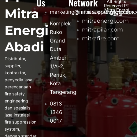
Us
Network
All Rights
Reserved PT
Mitra
Mitra Energi
mitraenergigroup.
marketing@mitrasuppression.com
Abadi
mitraenergi.com
Komplek
Energi
mitrapilar.com
Ruko
mitrafire.com
Grand
Abadi
Duta
Amber
Distributor,
supplier,
1/A-2,
kontraktor,
Periuk,
penyedia jasa
Kota
perencanaan
Tangerang
fire safety
engineering
0813
dan spesialis
1346
jasa instalasi
0017
fire suppression
system,
dengan standar