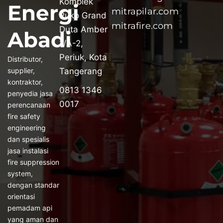
Komplek
Energi
mitrapilar.com
Ruko Grand
mitrafire.com
Duta Amber
Abadi
1/A-2,
Periuk, Kota
Distributor,
supplier,
Tangerang
kontraktor,
0813 1346
penyedia jasa
0017
perencanaan
fire safety
engineering
dan spesialis
jasa instalasi
fire suppression
system,
dengan standar
orientasi
pemadam api
yang aman dan